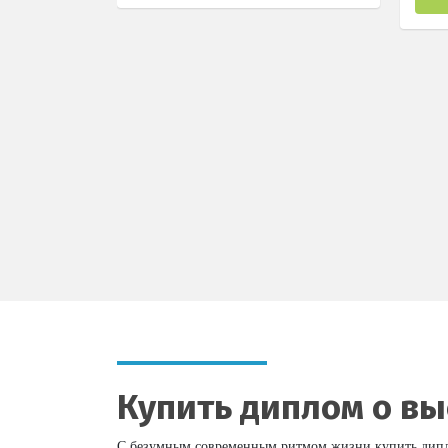
Купить диплом о в
С безумным современным ритмом жизни купить диплом