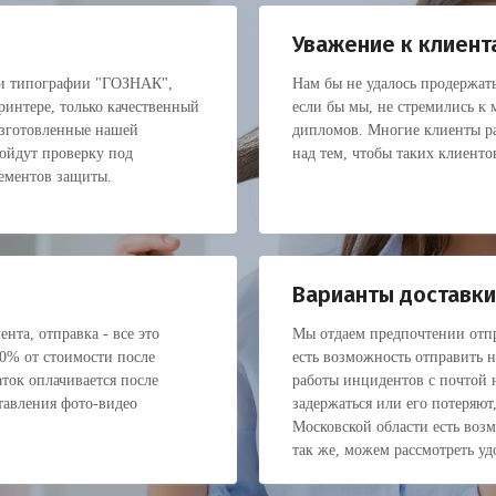
Уважение к клиент
ки типографии "ГОЗНАК",
Нам бы не удалось продержать
интере, только качественный
если бы мы, не стремились к
изготовленные нашей
дипломов. Многие клиенты ра
ойдут проверку под
над тем, чтобы таких клиенто
лементов защиты.
Варианты доставки
нта, отправка - все это
Мы отдаем предпочтении отпр
30% от стоимости после
есть возможность отправить 
ток оплачивается после
работы инцидентов с почтой н
тавления фото-видео
задержаться или его потеряют
Московской области есть воз
так же, можем рассмотреть уд